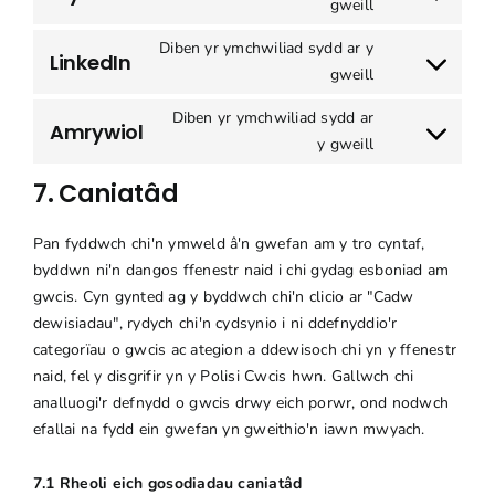
Caniatâd
gweill
youtube
i
Diben yr ymchwiliad sydd ar y
wasanaethu
LinkedIn
Caniatâd
gweill
Twitter
i
Diben yr ymchwiliad sydd ar
wasanaethu
Amrywiol
Caniatâd
y gweill
LinkedIn
i
7. Caniatâd
wasanaethu
amrywiol
Pan fyddwch chi'n ymweld â'n gwefan am y tro cyntaf,
byddwn ni'n dangos ffenestr naid i chi gydag esboniad am
gwcis. Cyn gynted ag y byddwch chi'n clicio ar "Cadw
dewisiadau", rydych chi'n cydsynio i ni ddefnyddio'r
categorïau o gwcis ac ategion a ddewisoch chi yn y ffenestr
naid, fel y disgrifir yn y Polisi Cwcis hwn. Gallwch chi
analluogi'r defnydd o gwcis drwy eich porwr, ond nodwch
efallai na fydd ein gwefan yn gweithio'n iawn mwyach.
7.1 Rheoli eich gosodiadau caniatâd