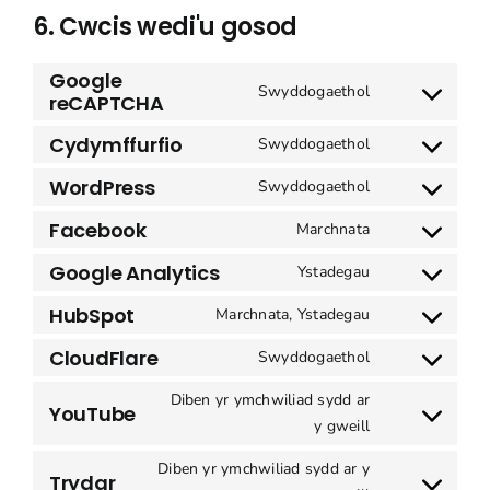
6. Cwcis wedi'u gosod
Google
Swyddogaethol
reCAPTCHA
Caniatâd
i
Cydymffurfio
Swyddogaethol
wasanaethu
Caniatâd
google-
i
WordPress
Swyddogaethol
Caniatâd
recaptcha
gydymffurfio
i
Facebook
Marchnata
â
Caniatâd
wasanaethu
gwasanaeth
i
Google Analytics
Ystadegau
wordpress
Caniatâd
wasanaethu
i
HubSpot
Marchnata, Ystadegau
facebook
Caniatâd
wasanaethu
i
CloudFlare
Swyddogaethol
google-
Caniatâd
wasanaethu
analytics
i
Diben yr ymchwiliad sydd ar
hubspot
YouTube
wasanaethu
Caniatâd
y gweill
cloudflare
i
Diben yr ymchwiliad sydd ar y
wasanaethu
Trydar