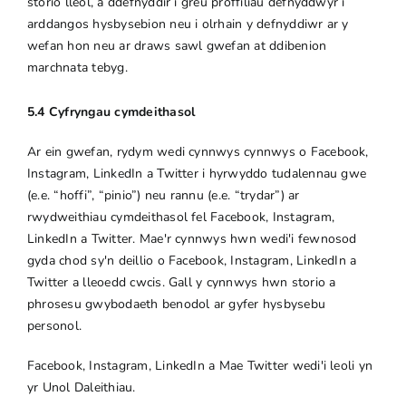
storio lleol, a ddefnyddir i greu proffiliau defnyddwyr i
arddangos hysbysebion neu i olrhain y defnyddiwr ar y
wefan hon neu ar draws sawl gwefan at ddibenion
marchnata tebyg.
5.4 Cyfryngau cymdeithasol
Ar ein gwefan, rydym wedi cynnwys cynnwys o Facebook,
Instagram, LinkedIn a Twitter i hyrwyddo tudalennau gwe
(e.e. “hoffi”, “pinio”) neu rannu (e.e. “trydar”) ar
rwydweithiau cymdeithasol fel Facebook, Instagram,
LinkedIn a Twitter. Mae'r cynnwys hwn wedi'i fewnosod
gyda chod sy'n deillio o Facebook, Instagram, LinkedIn a
Twitter a lleoedd cwcis. Gall y cynnwys hwn storio a
phrosesu gwybodaeth benodol ar gyfer hysbysebu
personol.
Facebook, Instagram, LinkedIn a Mae Twitter wedi'i leoli yn
yr Unol Daleithiau.