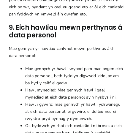
eich porwr, byddant yn cael eu gosod eto ar ôl eich caniatâd
pan fyddwch yn ymweld â'n gwefan eto.
9. Eich hawliau mewn perthynas â
data personol
Mae gennych yr hawliau canlynol mewn perthynas â'ch
data personol:
Mae gennych yr hawl i wybod pam mae angen eich
data personol, beth fydd yn digwydd iddo, ac am
ba hyd y caiff ei gadw.
Hawl mynediad: Mae gennych hawl i gael
mynediad at eich data personol sy'n hysbys i ni.
Hawl i gywiro: mae gennych yr hawl i ychwanegu
at eich data personol, ei gywiro, ei ddileu neu ei
rwystro pryd bynnag y dymunwch.
Os byddwch yn rhoi eich caniatâd i ni brosesu eich
data, mae gennych hawl i ddirymu'r caniatâd