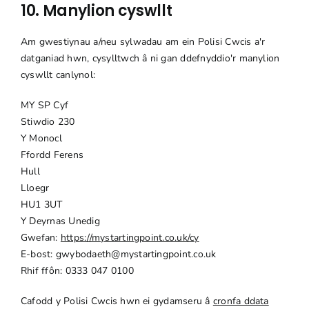
10. Manylion cyswllt
Am gwestiynau a/neu sylwadau am ein Polisi Cwcis a'r
datganiad hwn, cysylltwch â ni gan ddefnyddio'r manylion
cyswllt canlynol:
MY SP Cyf
Stiwdio 230
Y Monocl
Ffordd Ferens
Hull
Lloegr
HU1 3UT
Y Deyrnas Unedig
Gwefan:
https://mystartingpoint.co.uk/cy
E-bost:
gwybodaeth@
mystartingpoint.co.uk
Rhif ffôn: 0333 047 0100
Cafodd y Polisi Cwcis hwn ei gydamseru â
cronfa ddata