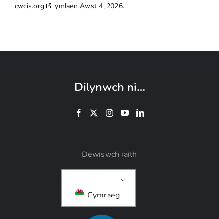
cwcis.org
ymlaen Awst 4, 2026.
Dilynwch ni…
Dewiswch iaith
Cymraeg