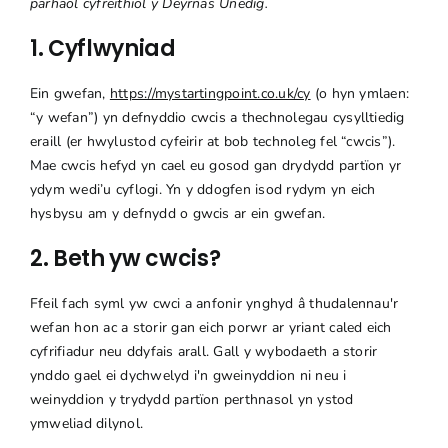
parhaol cyfreithiol y Deyrnas Unedig.
1. Cyflwyniad
Archebwch Demo
Ein gwefan,
https://mystartingpoint.co.uk/cy
(o hyn ymlaen:
“y wefan”) yn defnyddio cwcis a thechnolegau cysylltiedig
eraill (er hwylustod cyfeirir at bob technoleg fel “cwcis”).
Mae cwcis hefyd yn cael eu gosod gan drydydd partïon yr
ydym wedi’u cyflogi. Yn y ddogfen isod rydym yn eich
hysbysu am y defnydd o gwcis ar ein gwefan.
2. Beth yw cwcis?
Ffeil fach syml yw cwci a anfonir ynghyd â thudalennau'r
wefan hon ac a storir gan eich porwr ar yriant caled eich
cyfrifiadur neu ddyfais arall. Gall y wybodaeth a storir
ynddo gael ei dychwelyd i'n gweinyddion ni neu i
weinyddion y trydydd partïon perthnasol yn ystod
ymweliad dilynol.