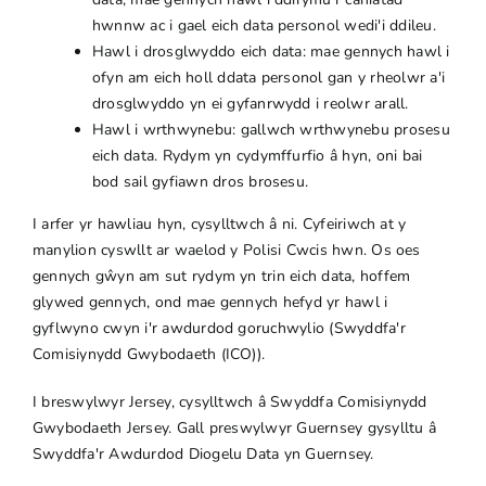
hwnnw ac i gael eich data personol wedi'i ddileu.
Hawl i drosglwyddo eich data: mae gennych hawl i
ofyn am eich holl ddata personol gan y rheolwr a'i
drosglwyddo yn ei gyfanrwydd i reolwr arall.
Hawl i wrthwynebu: gallwch wrthwynebu prosesu
eich data. Rydym yn cydymffurfio â hyn, oni bai
bod sail gyfiawn dros brosesu.
I arfer yr hawliau hyn, cysylltwch â ni. Cyfeiriwch at y
manylion cyswllt ar waelod y Polisi Cwcis hwn. Os oes
gennych gŵyn am sut rydym yn trin eich data, hoffem
glywed gennych, ond mae gennych hefyd yr hawl i
gyflwyno cwyn i'r awdurdod goruchwylio (Swyddfa'r
Comisiynydd Gwybodaeth (ICO)).
I breswylwyr Jersey, cysylltwch â Swyddfa Comisiynydd
Gwybodaeth Jersey. Gall preswylwyr Guernsey gysylltu â
Swyddfa'r Awdurdod Diogelu Data yn Guernsey.