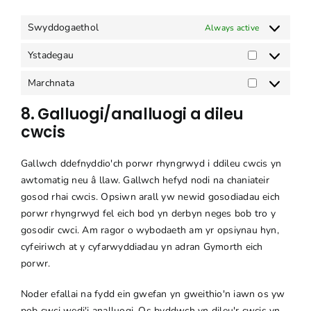
Swyddogaethol
Always active
Ystadegau
Ystadegau
Marchnata
Marchnata
8. Galluogi/analluogi a dileu
cwcis
Gallwch ddefnyddio'ch porwr rhyngrwyd i ddileu cwcis yn
awtomatig neu â llaw. Gallwch hefyd nodi na chaniateir
gosod rhai cwcis. Opsiwn arall yw newid gosodiadau eich
porwr rhyngrwyd fel eich bod yn derbyn neges bob tro y
gosodir cwci. Am ragor o wybodaeth am yr opsiynau hyn,
cyfeiriwch at y cyfarwyddiadau yn adran Gymorth eich
porwr.
Noder efallai na fydd ein gwefan yn gweithio'n iawn os yw
pob cwci wedi'i analluogi. Os byddwch yn dileu'r cwcis yn