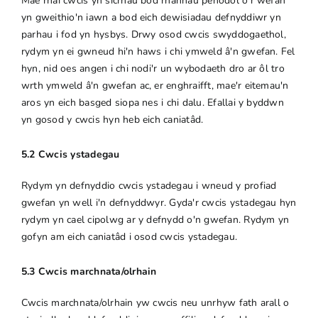
Mae rhai cwcis yn sicrhau bod rhannau penodol o'r wefan
yn gweithio'n iawn a bod eich dewisiadau defnyddiwr yn
parhau i fod yn hysbys. Drwy osod cwcis swyddogaethol,
rydym yn ei gwneud hi'n haws i chi ymweld â'n gwefan. Fel
hyn, nid oes angen i chi nodi'r un wybodaeth dro ar ôl tro
wrth ymweld â'n gwefan ac, er enghraifft, mae'r eitemau'n
aros yn eich basged siopa nes i chi dalu. Efallai y byddwn
yn gosod y cwcis hyn heb eich caniatâd.
5.2 Cwcis ystadegau
Rydym yn defnyddio cwcis ystadegau i wneud y profiad
gwefan yn well i'n defnyddwyr. Gyda'r cwcis ystadegau hyn
rydym yn cael cipolwg ar y defnydd o'n gwefan. Rydym yn
gofyn am eich caniatâd i osod cwcis ystadegau.
5.3 Cwcis marchnata/olrhain
Cwcis marchnata/olrhain yw cwcis neu unrhyw fath arall o