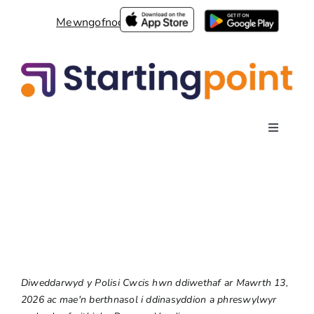
Neidio
Mewngofnodi
i'r
cynnwys
Toggle
Navigati
Ynghylch
Ymgeiswyr
Sefydliadau
Diweddarwyd y Polisi Cwcis hwn ddiwethaf ar Mawrth 13,
2026 ac mae'n berthnasol i ddinasyddion a phreswylwyr
Cysylltwch