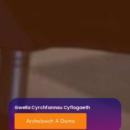
Gwella Cyrchfannau Cyflogaeth
Archebwch A Demo