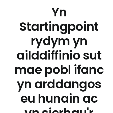
Yn
Startingpoint
rydym yn
ailddiffinio sut
mae pobl ifanc
yn arddangos
eu hunain ac
yn sicrhau'r