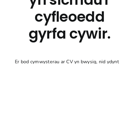
cyfleoedd
gyrfa cywir.
Er bod cymwysterau ar CV yn bwysig, nid ydynt
yn crynhoi potensial unigolyn yn llawn. Rydym
wedi sylwi ar gyfyngiadau CVs traddodiadol sydd
yn aml yn canolbwyntio ar gyflawniadau
academaidd yn unig, gan esgeuluso sgiliau
rhyngbersonol hanfodol a nodweddion
personoliaeth sy'n hanfodol yn y farchnad swyddi
heddiw.
Mae Man cychwyn yn tynnu ar fewnwelediadau