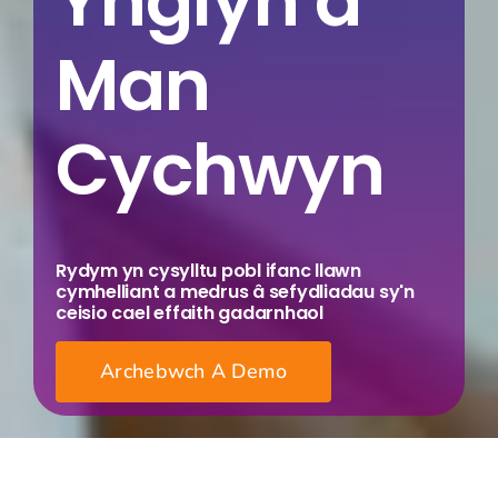
Ynglŷn â
Man
Cychwyn
Rydym yn cysylltu pobl ifanc llawn
cymhelliant a medrus â sefydliadau sy'n
ceisio cael effaith gadarnhaol
Archebwch A Demo