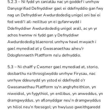
5.2.3 – Ni fydd yn caniatáu nac yn goddef i unrhyw
Danysgrifiad Defnyddiwr gael ei ddefnyddio gan fwy
nag un Defnyddiwr Awdurdodedig unigol oni bai ei
fod wedi'i ail-neilltuo yn ei gyfanrwydd i
Ddefnyddiwr Awdurdodedig unigol arall, ac yn yr
achos hwnnw ni fydd gan y Defnyddiwr
Awdurdodedig blaenorol unrhyw hawl mwyach i
gael mynediad at y Gwasanaethau a/neu'r
Ddogfennaeth Platfform na'u defnyddio.
5.3 – Ni chaiff y Cwsmer gael mynediad at, storio,
dosbarthu na throsglwyddo unrhyw Firysau, nac
unrhyw ddeunydd yn ystod ei ddefnydd o'r
Gwasanaethau Platfform sy'n anghyfreithlon, yn
niweidiol, yn fygythiol, yn enllibus, yn anweddus, yn
dramgwyddus, yn aflonyddgar neu'n dramgwyddus
yn hiliol neu'n foesegol; yn hwyluso gweithgaredd