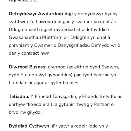
Nghymal 9.6.
Defnyddwyr Awdurdodedig:
y defnyddwyr hynny
sydd wedi'u hawdurdodi gan y cwsmer yn unol â'r
Ddogfennaeth i gael mynediad at a defnyddio'r
Gwasanaethau Platfform a'r Ddogfen yn unol â
phryniant y Cwsmer o Danysgrifiadau Defnyddiwr o
dan y contract hwn.
Diwrnod Busnes:
diwrnod (ac eithrio dydd Sadwrn,
dydd Sul neu ŵyl gyhoeddus) pan fydd banciau yn
Llundain ar agor ar gyfer busnes.
Taliadau:
Y Ffioedd Tanysgrifio, y Ffioedd Sefydlu ac
unrhyw ffioedd eraill a gytunir rhwng y Partïon o
bryd i'w gilydd.
Dyddiad Cychwyn:
â'r ystyr a roddir iddo yn y