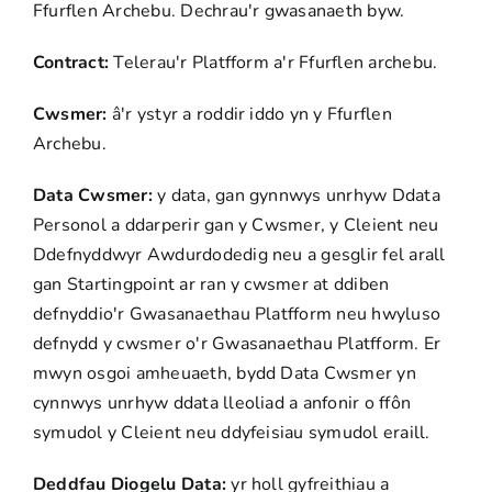
Ffurflen Archebu. Dechrau'r gwasanaeth byw.
Contract:
Telerau'r Platfform a'r Ffurflen archebu.
Cwsmer:
â'r ystyr a roddir iddo yn y Ffurflen
Archebu.
Data Cwsmer:
y data, gan gynnwys unrhyw Ddata
Personol a ddarperir gan y Cwsmer, y Cleient neu
Ddefnyddwyr Awdurdodedig neu a gesglir fel arall
gan Startingpoint ar ran y cwsmer at ddiben
defnyddio'r Gwasanaethau Platfform neu hwyluso
defnydd y cwsmer o'r Gwasanaethau Platfform. Er
mwyn osgoi amheuaeth, bydd Data Cwsmer yn
cynnwys unrhyw ddata lleoliad a anfonir o ffôn
symudol y Cleient neu ddyfeisiau symudol eraill.
Deddfau Diogelu Data:
yr holl gyfreithiau a