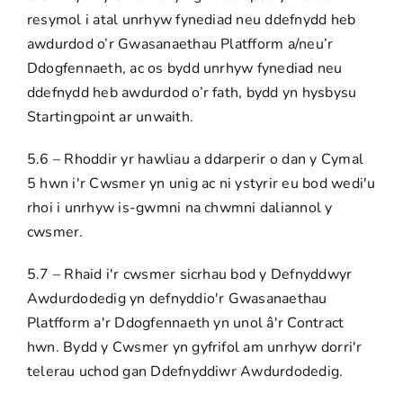
resymol i atal unrhyw fynediad neu ddefnydd heb
awdurdod o’r Gwasanaethau Platfform a/neu’r
Ddogfennaeth, ac os bydd unrhyw fynediad neu
ddefnydd heb awdurdod o’r fath, bydd yn hysbysu
Startingpoint ar unwaith.
5.6 – Rhoddir yr hawliau a ddarperir o dan y Cymal
5 hwn i'r Cwsmer yn unig ac ni ystyrir eu bod wedi'u
rhoi i unrhyw is-gwmni na chwmni daliannol y
cwsmer.
5.7 – Rhaid i'r cwsmer sicrhau bod y Defnyddwyr
Awdurdodedig yn defnyddio'r Gwasanaethau
Platfform a'r Ddogfennaeth yn unol â'r Contract
hwn. Bydd y Cwsmer yn gyfrifol am unrhyw dorri'r
telerau uchod gan Ddefnyddiwr Awdurdodedig.