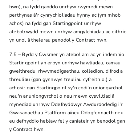
hwn), na fydd ganddo unrhyw rwymedi mewn
perthynas â'r cynrychioliadau hynny ac (ym mhob
achos) na fydd gan Startingpoint unrhyw
atebolrwydd mewn unrhyw amgylchiadau ac eithrio
yn unol â thelerau penodol y Contract hwn.
7.5 – Bydd y Cwsmer yn atebol am ac yn indemnio
Startingpoint yn erbyn unrhyw hawliadau, camau
gweithredu, rhwymedigaethau, colledion, difrod a
threuliau (gan gynnwys treuliau cyfreithiol) a
achosir gan Startingpoint sy'n codi'n uniongyrchol
neu'n anuniongyrchol o neu mewn cysylltiad â
mynediad unrhyw Ddefnyddwyr Awdurdodedig i'r
Gwasanaethau Platfform a/neu Ddogfennaeth neu
eu defnyddio heblaw fel y caniateir yn benodol gan
y Contract hwn.