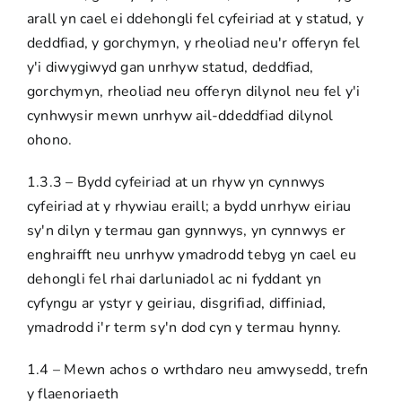
arall yn cael ei ddehongli fel cyfeiriad at y statud, y
deddfiad, y gorchymyn, y rheoliad neu'r offeryn fel
y'i diwygiwyd gan unrhyw statud, deddfiad,
gorchymyn, rheoliad neu offeryn dilynol neu fel y'i
cynhwysir mewn unrhyw ail-ddeddfiad dilynol
ohono.
1.3.3 – Bydd cyfeiriad at un rhyw yn cynnwys
cyfeiriad at y rhywiau eraill; a bydd unrhyw eiriau
sy'n dilyn y termau gan gynnwys, yn cynnwys er
enghraifft neu unrhyw ymadrodd tebyg yn cael eu
dehongli fel rhai darluniadol ac ni fyddant yn
cyfyngu ar ystyr y geiriau, disgrifiad, diffiniad,
ymadrodd i'r term sy'n dod cyn y termau hynny.
1.4 – Mewn achos o wrthdaro neu amwysedd, trefn
y flaenoriaeth