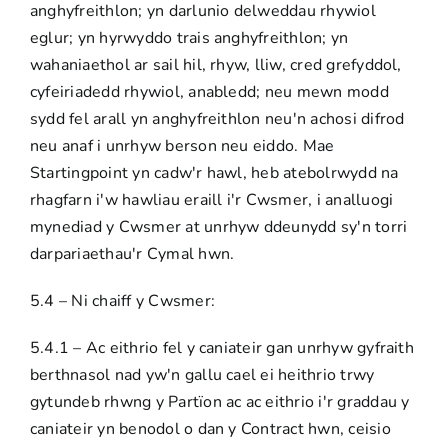
anghyfreithlon; yn darlunio delweddau rhywiol
eglur; yn hyrwyddo trais anghyfreithlon; yn
wahaniaethol ar sail hil, rhyw, lliw, cred grefyddol,
cyfeiriadedd rhywiol, anabledd; neu mewn modd
sydd fel arall yn anghyfreithlon neu'n achosi difrod
neu anaf i unrhyw berson neu eiddo. Mae
Startingpoint yn cadw'r hawl, heb atebolrwydd na
rhagfarn i'w hawliau eraill i'r Cwsmer, i analluogi
mynediad y Cwsmer at unrhyw ddeunydd sy'n torri
darpariaethau'r Cymal hwn.
5.4 – Ni chaiff y Cwsmer:
5.4.1 – Ac eithrio fel y caniateir gan unrhyw gyfraith
berthnasol nad yw'n gallu cael ei heithrio trwy
gytundeb rhwng y Partïon ac ac eithrio i'r graddau y
caniateir yn benodol o dan y Contract hwn, ceisio