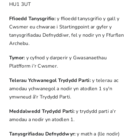
HU1 3UT
Ffioedd Tanysgrifio:
y ffioedd tanysgrifio y gall y
Cwsmer eu chwarae i Startingpoint ar gyfer y
tanysgrifiadau Defnyddiwr, fel y nodir yn y Ffurflen
Archebu.
Tymor:
y cyfnod y darperir y Gwasanaethau
Platfform i'r Cwsmer.
Telerau Ychwanegol Trydydd Parti:
y telerau ac
amodau ychwanegol a nodir yn atodlen 1 sy'n
ymwneud â'r Trydydd Parti.
Meddalwedd Trydydd Parti:
y trydydd parti a'r
amodau a nodir yn atodlen 1.
Tanysgrifiadau Defnyddwyr:
y math a (lle nodir)