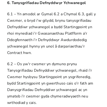
6. Tanysgrifiadau Defnyddwyr Ychwanegol
6.1 – Yn amodol ar Gymal 6.2 a Chymal 6.3, gall y
Cwsmer, o bryd i'w gilydd, brynu tanysgrifiadau
Defnyddiwr ychwanegol a bydd Startingpoint yn
rhoi mynediad i'r Gwasanaethau Platfform a'r
Ddogfennaeth i'r Defnyddwyr Awdurdodedig
ychwanegol hynny yn unol â darpariaethau'r
Contract hwn.
6.2 – Os yw'r cwsmer yn dymuno prynu
Tanysgrifiadau Defnyddiwr ychwanegol, rhaid i'r
Cwsmer hysbysu Startingpoint yn ysgrifenedig,
bydd Startingpoint yn gwerthuso cais o'r fath am
Danysgrifiadau Defnyddiwr ychwanegol ac yn
ymateb i'r cwsmer gyda chymeradwyaeth neu
wrthodiad y cais.