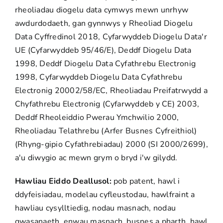
rheoliadau diogelu data cymwys mewn unrhyw
awdurdodaeth, gan gynnwys y Rheoliad Diogelu
Data Cyffredinol 2018, Cyfarwyddeb Diogelu Data'r
UE (Cyfarwyddeb 95/46/E), Deddf Diogelu Data
1998, Deddf Diogelu Data Cyfathrebu Electronig
1998, Cyfarwyddeb Diogelu Data Cyfathrebu
Electronig 20002/58/EC, Rheoliadau Preifatrwydd a
Chyfathrebu Electronig (Cyfarwyddeb y CE) 2003,
Deddf Rheoleiddio Pwerau Ymchwilio 2000,
Rheoliadau Telathrebu (Arfer Busnes Cyfreithiol)
(Rhyng-gipio Cyfathrebiadau) 2000 (SI 2000/2699),
a'u diwygio ac mewn grym o bryd i'w gilydd.
Hawliau Eiddo Deallusol:
pob patent, hawl i
ddyfeisiadau, modelau cyfleustodau, hawlfraint a
hawliau cysylltiedig, nodau masnach, nodau
gwasanaeth, enwau masnach, busnes a pharth, hawl