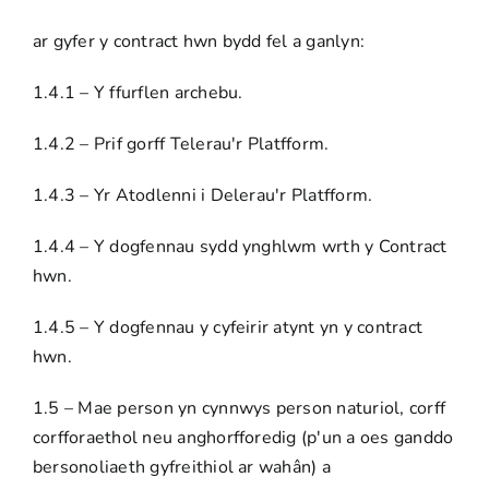
ar gyfer y contract hwn bydd fel a ganlyn:
1.4.1 – Y ffurflen archebu.
1.4.2 – Prif gorff Telerau'r Platfform.
1.4.3 – Yr Atodlenni i Delerau'r Platfform.
1.4.4 – Y dogfennau sydd ynghlwm wrth y Contract
hwn.
1.4.5 – Y dogfennau y cyfeirir atynt yn y contract
hwn.
1.5 – Mae person yn cynnwys person naturiol, corff
corfforaethol neu anghorfforedig (p'un a oes ganddo
bersonoliaeth gyfreithiol ar wahân) a