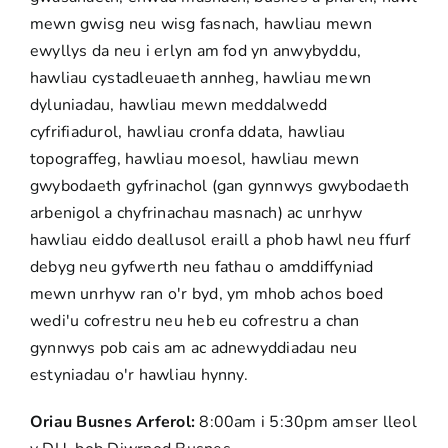
mewn gwisg neu wisg fasnach, hawliau mewn
ewyllys da neu i erlyn am fod yn anwybyddu,
hawliau cystadleuaeth annheg, hawliau mewn
dyluniadau, hawliau mewn meddalwedd
cyfrifiadurol, hawliau cronfa ddata, hawliau
topograffeg, hawliau moesol, hawliau mewn
gwybodaeth gyfrinachol (gan gynnwys gwybodaeth
arbenigol a chyfrinachau masnach) ac unrhyw
hawliau eiddo deallusol eraill a phob hawl neu ffurf
debyg neu gyfwerth neu fathau o amddiffyniad
mewn unrhyw ran o'r byd, ym mhob achos boed
wedi'u cofrestru neu heb eu cofrestru a chan
gynnwys pob cais am ac adnewyddiadau neu
estyniadau o'r hawliau hynny.
Oriau Busnes Arferol:
8:00am i 5:30pm amser lleol