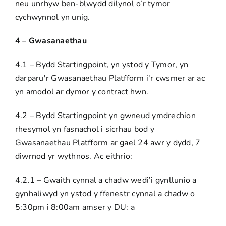
neu unrhyw ben-blwydd dilynol o’r tymor
cychwynnol yn unig.
4 – Gwasanaethau
4.1 – Bydd Startingpoint, yn ystod y Tymor, yn
darparu'r Gwasanaethau Platfform i'r cwsmer ar ac
yn amodol ar dymor y contract hwn.
4.2 – Bydd Startingpoint yn gwneud ymdrechion
rhesymol yn fasnachol i sicrhau bod y
Gwasanaethau Platfform ar gael 24 awr y dydd, 7
diwrnod yr wythnos. Ac eithrio:
4.2.1 – Gwaith cynnal a chadw wedi’i gynllunio a
gynhaliwyd yn ystod y ffenestr cynnal a chadw o
5:30pm i 8:00am amser y DU: a