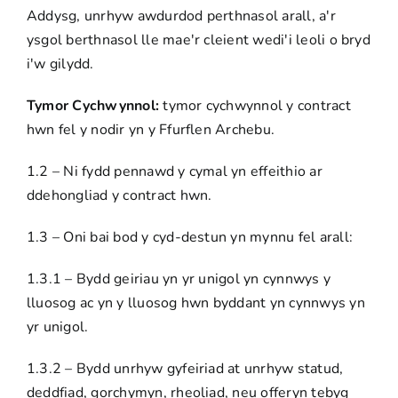
Addysg, unrhyw awdurdod perthnasol arall, a'r
ysgol berthnasol lle mae'r cleient wedi'i leoli o bryd
i'w gilydd.
Tymor Cychwynnol:
tymor cychwynnol y contract
hwn fel y nodir yn y Ffurflen Archebu.
1.2 – Ni fydd pennawd y cymal yn effeithio ar
ddehongliad y contract hwn.
1.3 – Oni bai bod y cyd-destun yn mynnu fel arall:
1.3.1 – Bydd geiriau yn yr unigol yn cynnwys y
lluosog ac yn y lluosog hwn byddant yn cynnwys yn
yr unigol.
1.3.2 – Bydd unrhyw gyfeiriad at unrhyw statud,
deddfiad, gorchymyn, rheoliad, neu offeryn tebyg