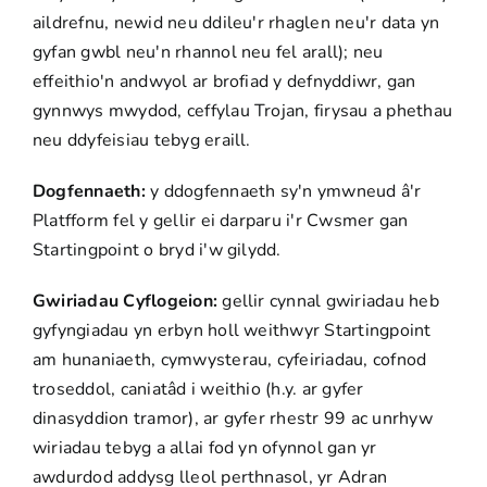
aildrefnu, newid neu ddileu'r rhaglen neu'r data yn
gyfan gwbl neu'n rhannol neu fel arall); neu
effeithio'n andwyol ar brofiad y defnyddiwr, gan
gynnwys mwydod, ceffylau Trojan, firysau a phethau
neu ddyfeisiau tebyg eraill.
Dogfennaeth:
y ddogfennaeth sy'n ymwneud â'r
Platfform fel y gellir ei darparu i'r Cwsmer gan
Startingpoint o bryd i'w gilydd.
Gwiriadau Cyflogeion:
gellir cynnal gwiriadau heb
gyfyngiadau yn erbyn holl weithwyr Startingpoint
am hunaniaeth, cymwysterau, cyfeiriadau, cofnod
troseddol, caniatâd i weithio (h.y. ar gyfer
dinasyddion tramor), ar gyfer rhestr 99 ac unrhyw
wiriadau tebyg a allai fod yn ofynnol gan yr
awdurdod addysg lleol perthnasol, yr Adran