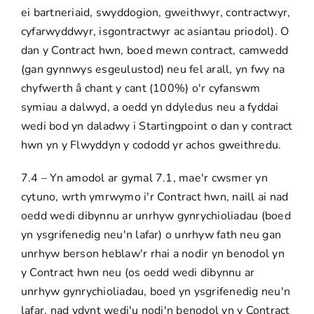
ei bartneriaid, swyddogion, gweithwyr, contractwyr,
cyfarwyddwyr, isgontractwyr ac asiantau priodol). O
dan y Contract hwn, boed mewn contract, camwedd
(gan gynnwys esgeulustod) neu fel arall, yn fwy na
chyfwerth â chant y cant (100%) o'r cyfanswm
symiau a dalwyd, a oedd yn ddyledus neu a fyddai
wedi bod yn daladwy i Startingpoint o dan y contract
hwn yn y Flwyddyn y cododd yr achos gweithredu.
7.4 – Yn amodol ar gymal 7.1, mae'r cwsmer yn
cytuno, wrth ymrwymo i'r Contract hwn, naill ai nad
oedd wedi dibynnu ar unrhyw gynrychioliadau (boed
yn ysgrifenedig neu'n lafar) o unrhyw fath neu gan
unrhyw berson heblaw'r rhai a nodir yn benodol yn
y Contract hwn neu (os oedd wedi dibynnu ar
unrhyw gynrychioliadau, boed yn ysgrifenedig neu'n
lafar, nad ydynt wedi'u nodi'n benodol yn y Contract