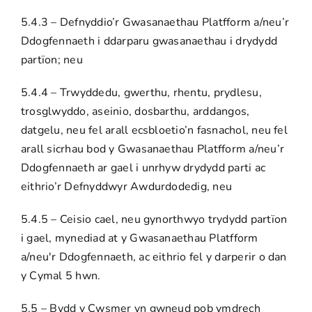
5.4.3 – Defnyddio’r Gwasanaethau Platfform a/neu’r
Ddogfennaeth i ddarparu gwasanaethau i drydydd
partïon; neu
5.4.4 – Trwyddedu, gwerthu, rhentu, prydlesu,
trosglwyddo, aseinio, dosbarthu, arddangos,
datgelu, neu fel arall ecsbloetio’n fasnachol, neu fel
arall sicrhau bod y Gwasanaethau Platfform a/neu’r
Ddogfennaeth ar gael i unrhyw drydydd parti ac
eithrio’r Defnyddwyr Awdurdodedig, neu
5.4.5 – Ceisio cael, neu gynorthwyo trydydd partïon
i gael, mynediad at y Gwasanaethau Platfform
a/neu'r Ddogfennaeth, ac eithrio fel y darperir o dan
y Cymal 5 hwn.
5.5 – Bydd y Cwsmer yn gwneud pob ymdrech