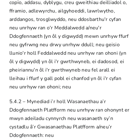
copïo, addasu, dyblygu, creu gweithiau deilliadol o,
fframio, adlewyrchu, ailgyhoeddi, lawrlwytho,
arddangos, trosglwyddo, neu ddosbarthu'r cyfan
neu unrhyw ran o'r Meddalwedd a/neu'r
Ddogfennaeth (yn ôl y digwydd) mewn unrhyw ffurf
neu gyfrwng neu drwy unrhyw ddull; neu geisio
llunio'r holl Feddalwedd neu unrhyw ran ohoni (yn
ôl y digwydd) yn ôl i'r gwrthwyneb, ei dadosod, ei
pheiriannu'n ôl i'r gwrthwyneb neu fel arall ei
lleihau i ffurf y gall pobl ei chanfod yn ôl i'r cyfan
neu unrhyw ran ohoni; neu
5.4.2 – Mynediad i’r holl Wasanaethau a’r
Ddogfennaeth Platfform neu unrhyw ran ohonynt er
mwyn adeiladu cynnyrch neu wasanaeth sy’n
cystadlu â’r Gwasanaethau Platfform a/neu’r
Ddogfennaeth: neu