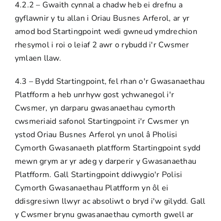
4.2.2 – Gwaith cynnal a chadw heb ei drefnu a
gyflawnir y tu allan i Oriau Busnes Arferol, ar yr
amod bod Startingpoint wedi gwneud ymdrechion
rhesymol i roi o leiaf 2 awr o rybudd i'r Cwsmer
ymlaen llaw.
4.3 – Bydd Startingpoint, fel rhan o'r Gwasanaethau
Platfform a heb unrhyw gost ychwanegol i'r
Cwsmer, yn darparu gwasanaethau cymorth
cwsmeriaid safonol Startingpoint i'r Cwsmer yn
ystod Oriau Busnes Arferol yn unol â Pholisi
Cymorth Gwasanaeth platfform Startingpoint sydd
mewn grym ar yr adeg y darperir y Gwasanaethau
Platfform. Gall Startingpoint ddiwygio'r Polisi
Cymorth Gwasanaethau Platfform yn ôl ei
ddisgresiwn llwyr ac absoliwt o bryd i'w gilydd. Gall
y Cwsmer brynu gwasanaethau cymorth gwell ar