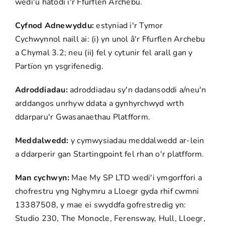
wedi'u hatodi i'r Ffurflen Archebu.
Cyfnod Adnewyddu:
estyniad i'r Tymor
Cychwynnol naill ai: (i) yn unol â'r Ffurflen Archebu
a Chymal 3.2; neu (ii) fel y cytunir fel arall gan y
Partïon yn ysgrifenedig.
Adroddiadau:
adroddiadau sy'n dadansoddi a/neu'n
arddangos unrhyw ddata a gynhyrchwyd wrth
ddarparu'r Gwasanaethau Platfform.
Meddalwedd:
y cymwysiadau meddalwedd ar-lein
a ddarperir gan Startingpoint fel rhan o'r platfform.
Man cychwyn:
Mae My SP LTD wedi'i ymgorffori a
chofrestru yng Nghymru a Lloegr gyda rhif cwmni
13387508, y mae ei swyddfa gofrestredig yn:
Studio 230, The Monocle, Ferensway, Hull, Lloegr,