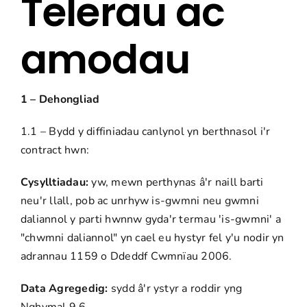
Telerau ac
Archebwch Demo
amodau
1 – Dehongliad
1.1 – Bydd y diffiniadau canlynol yn berthnasol i'r
contract hwn:
Cysylltiadau:
yw, mewn perthynas â'r naill barti
neu'r llall, pob ac unrhyw is-gwmni neu gwmni
daliannol y parti hwnnw gyda'r termau 'is-gwmni' a
"chwmni daliannol" yn cael eu hystyr fel y'u nodir yn
adrannau 1159 o Ddeddf Cwmnïau 2006.
Data Agregedig:
sydd â'r ystyr a roddir yng