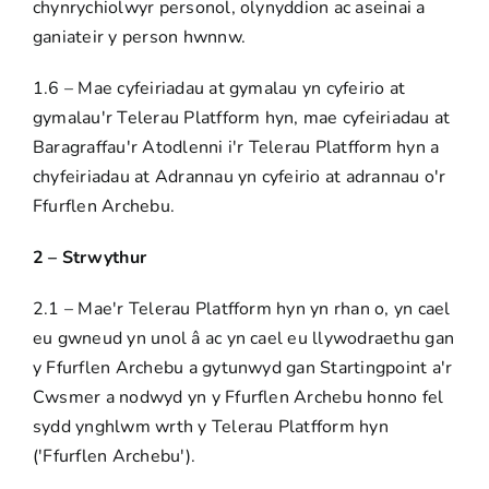
chynrychiolwyr personol, olynyddion ac aseinai a
ganiateir y person hwnnw.
1.6 – Mae cyfeiriadau at gymalau yn cyfeirio at
gymalau'r Telerau Platfform hyn, mae cyfeiriadau at
Baragraffau'r Atodlenni i'r Telerau Platfform hyn a
chyfeiriadau at Adrannau yn cyfeirio at adrannau o'r
Ffurflen Archebu.
2 – Strwythur
2.1 – Mae'r Telerau Platfform hyn yn rhan o, yn cael
eu gwneud yn unol â ac yn cael eu llywodraethu gan
y Ffurflen Archebu a gytunwyd gan Startingpoint a'r
Cwsmer a nodwyd yn y Ffurflen Archebu honno fel
sydd ynghlwm wrth y Telerau Platfform hyn
('Ffurflen Archebu').