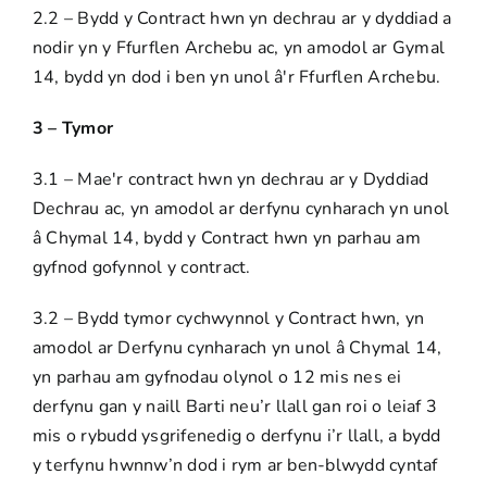
2.2 – Bydd y Contract hwn yn dechrau ar y dyddiad a
nodir yn y Ffurflen Archebu ac, yn amodol ar Gymal
14, bydd yn dod i ben yn unol â'r Ffurflen Archebu.
3 – Tymor
3.1 – Mae'r contract hwn yn dechrau ar y Dyddiad
Dechrau ac, yn amodol ar derfynu cynharach yn unol
â Chymal 14, bydd y Contract hwn yn parhau am
gyfnod gofynnol y contract.
3.2 – Bydd tymor cychwynnol y Contract hwn, yn
amodol ar Derfynu cynharach yn unol â Chymal 14,
yn parhau am gyfnodau olynol o 12 mis nes ei
derfynu gan y naill Barti neu’r llall gan roi o leiaf 3
mis o rybudd ysgrifenedig o derfynu i’r llall, a bydd
y terfynu hwnnw’n dod i rym ar ben-blwydd cyntaf