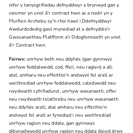
nifer y tanysgrifiadau defnyddwyr a brynwyd gan y
cwsmer yn unol â'r contract hwn ac a nodir yn y
Ffurflen Archebu sy'n rhoi hawl i Ddefnyddwyr
Awdurdodedig gael mynediad at a defnyddio'r
Gwasanaethau Platfform a'r Ddogfennaeth yn unol
â'r Contract hwn.
Feirws:
unrhyw beth neu ddyfais (gan gynnwys
unrhyw feddalwedd, cod, ffeil, neu raglen) a all:
atal, amharu neu effeithio'n andwyol fel arall ar
weithrediad unrhyw feddalwedd, caledwedd neu
rwydwaith cyfrifiadurol, unrhyw wasanaeth, offer
neu rwydwaith telathrebu neu unrhyw wasanaeth
neu ddyfais arall; atal amharu neu effeithio'n
andwyol fel arall ar fynediad i neu weithrediad
unrhyw raglen neu ddata, gan gynnwys
dibynadwyedd unrhyw raglen neu ddata (boed drwy