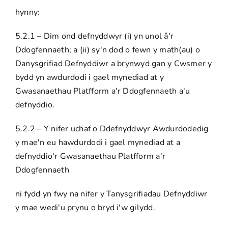
hynny:
5.2.1 – Dim ond defnyddwyr (i) yn unol â'r
Ddogfennaeth; a (ii) sy'n dod o fewn y math(au) o
Danysgrifiad Defnyddiwr a brynwyd gan y Cwsmer y
bydd yn awdurdodi i gael mynediad at y
Gwasanaethau Platfform a'r Ddogfennaeth a'u
defnyddio.
5.2.2 – Y nifer uchaf o Ddefnyddwyr Awdurdodedig
y mae'n eu hawdurdodi i gael mynediad at a
defnyddio'r Gwasanaethau Platfform a'r
Ddogfennaeth
ni fydd yn fwy na nifer y Tanysgrifiadau Defnyddiwr
y mae wedi'u prynu o bryd i'w gilydd.