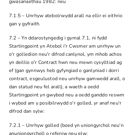
gwasanaethau 1982: neu
7.1.5 – Unrhyw atebolrwydd arall na ellir ei eithrio
gan y gyfraith.
7.2 – Yn ddarostyngedig i gymal 7.1, ni fydd
Startingpoint yn Atebol i'r Cwsmer am unrhyw un
o'r golledion neu'r difrod canlynol, ym mhob achos
yn deillio o'r Contract hwn neu mewn cysylltiad ag
ef (gan gynnwys heb gyfyngiad o ganlyniad i dorri
contract, esgeulustod neu unrhyw gamwedd arall, o
dan statud neu fel arall), a waeth a oedd
Startingpoint yn gwybod neu a oedd ganddo reswm
i wybod am y posibilrwydd o'r golled, yr anaf neu'r
difrod dan sylw:
7.2.1 – Unrhyw golled (boed yn uniongyrchol neu'n
anuniongyrchol) o refeniw neu elw;