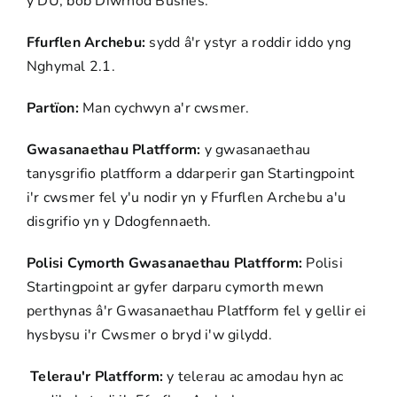
y DU, bob Diwrnod Busnes.
Ffurflen Archebu:
sydd â'r ystyr a roddir iddo yng
Nghymal 2.1.
Partïon:
Man cychwyn a'r cwsmer.
Gwasanaethau Platfform:
y gwasanaethau
tanysgrifio platfform a ddarperir gan Startingpoint
i'r cwsmer fel y'u nodir yn y Ffurflen Archebu a'u
disgrifio yn y Ddogfennaeth.
Polisi Cymorth Gwasanaethau Platfform:
Polisi
Startingpoint ar gyfer darparu cymorth mewn
perthynas â'r Gwasanaethau Platfform fel y gellir ei
hysbysu i'r Cwsmer o bryd i'w gilydd.
Telerau'r Platfform:
y telerau ac amodau hyn ac