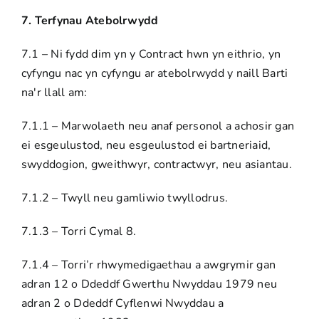
7. Terfynau Atebolrwydd
7.1 – Ni fydd dim yn y Contract hwn yn eithrio, yn
cyfyngu nac yn cyfyngu ar atebolrwydd y naill Barti
na'r llall am:
7.1.1 – Marwolaeth neu anaf personol a achosir gan
ei esgeulustod, neu esgeulustod ei bartneriaid,
swyddogion, gweithwyr, contractwyr, neu asiantau.
7.1.2 – Twyll neu gamliwio twyllodrus.
7.1.3 – Torri Cymal 8.
7.1.4 – Torri’r rhwymedigaethau a awgrymir gan
adran 12 o Ddeddf Gwerthu Nwyddau 1979 neu
adran 2 o Ddeddf Cyflenwi Nwyddau a