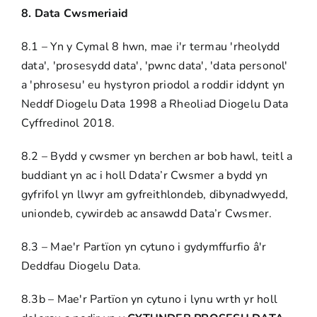
8. Data Cwsmeriaid
8.1 – Yn y Cymal 8 hwn, mae i'r termau 'rheolydd
data', 'prosesydd data', 'pwnc data', 'data personol'
a 'phrosesu' eu hystyron priodol a roddir iddynt yn
Neddf Diogelu Data 1998 a Rheoliad Diogelu Data
Cyffredinol 2018.
8.2 – Bydd y cwsmer yn berchen ar bob hawl, teitl a
buddiant yn ac i holl Ddata’r Cwsmer a bydd yn
gyfrifol yn llwyr am gyfreithlondeb, dibynadwyedd,
uniondeb, cywirdeb ac ansawdd Data’r Cwsmer.
8.3 – Mae'r Partïon yn cytuno i gydymffurfio â'r
Deddfau Diogelu Data.
8.3b – Mae'r Partïon yn cytuno i lynu wrth yr holl