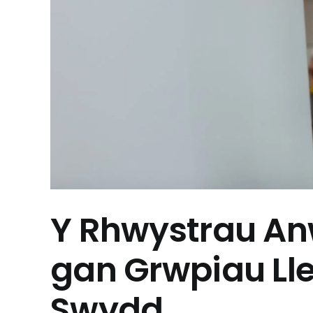
Y Rhwystrau Anw
gan Grwpiau Ll
Swydd