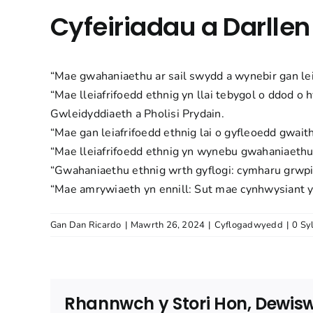
Cyfeiriadau a Darllen
“Mae gwahaniaethu ar sail swydd a wynebir gan lei
“Mae lleiafrifoedd ethnig yn llai tebygol o ddod o
Gwleidyddiaeth a Pholisi Prydain.
“Mae gan leiafrifoedd ethnig lai o gyfleoedd gwait
“Mae lleiafrifoedd ethnig yn wynebu gwahaniaeth
“Gwahaniaethu ethnig wrth gyflogi: cymharu grwpi
“Mae amrywiaeth yn ennill: Sut mae cynhwysiant 
Gan
Dan Ricardo
|
Mawrth 26, 2024
|
Cyflogadwyedd
|
0 Sy
Rhannwch y Stori Hon, Dewisw