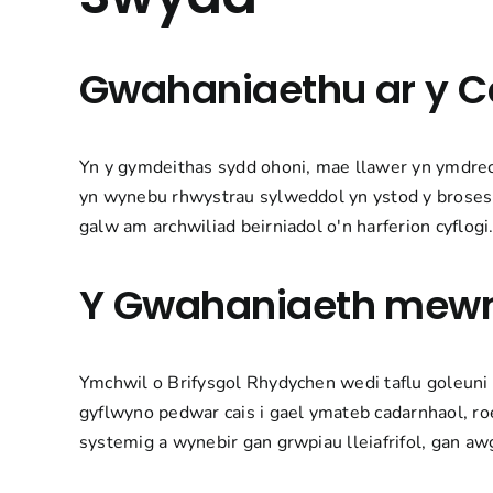
Gwahaniaethu ar y 
Yn y gymdeithas sydd ohoni, mae llawer yn ymdrechu
yn wynebu rhwystrau sylweddol yn ystod y broses
galw am archwiliad beirniadol o'n harferion cyflogi
Y Gwahaniaeth mewn
Ymchwil
o Brifysgol Rhydychen wedi taflu goleuni
gyflwyno pedwar cais i gael ymateb cadarnhaol, ro
systemig a wynebir gan grwpiau lleiafrifol, gan aw