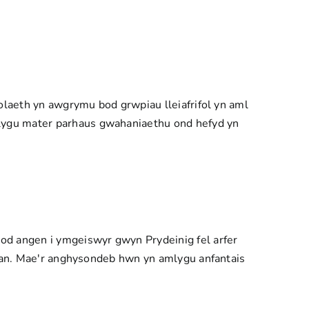
iolaeth yn awgrymu bod grwpiau lleiafrifol yn aml
lygu mater parhaus gwahaniaethu ond hefyd yn
od angen i ymgeiswyr gwyn Prydeinig fel arfer
allan. Mae'r anghysondeb hwn yn amlygu anfantais