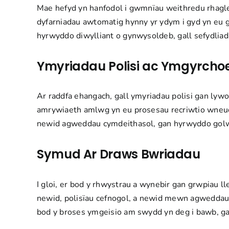
Mae hefyd yn hanfodol i gwmnïau weithredu rhagl
dyfarniadau awtomatig hynny yr ydym i gyd yn eu
hyrwyddo diwylliant o gynwysoldeb, gall sefydlia
Ymyriadau Polisi ac Ymgyrch
Ar raddfa ehangach, gall ymyriadau polisi gan lyw
amrywiaeth amlwg yn eu prosesau recriwtio wneud
newid agweddau cymdeithasol, gan hyrwyddo golw
Symud Ar Draws Bwriadau
I gloi, er bod y rhwystrau a wynebir gan grwpiau ll
newid, polisïau cefnogol, a newid mewn agweddau
bod y broses ymgeisio am swydd yn deg i bawb, gan