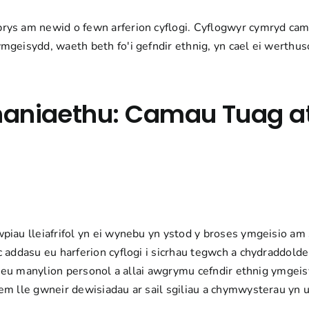
rys am newid o fewn arferion cyflogi.
Cyflogwyr
cymryd cama
geisydd, waeth beth fo'i gefndir ethnig, yn cael ei werthus
ahaniaethu: Camau Tuag a
piau lleiafrifol yn ei wynebu yn ystod y broses ymgeisio am
 addasu eu harferion cyflogi i sicrhau tegwch a chydraddold
dileu manylion personol a allai awgrymu cefndir ethnig ymgei
em lle gwneir dewisiadau ar sail sgiliau a chymwysterau yn u