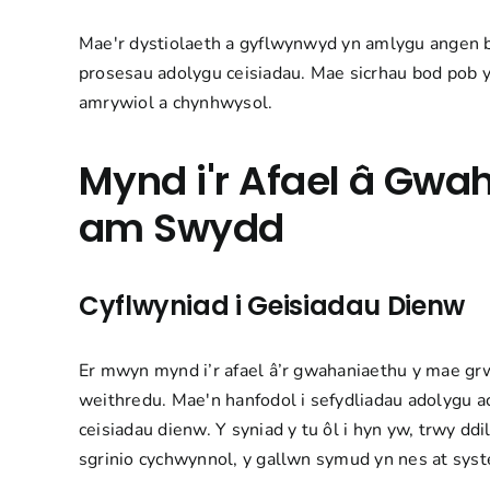
Mae'r dystiolaeth a gyflwynwyd yn amlygu angen b
prosesau adolygu ceisiadau. Mae sicrhau bod pob ym
amrywiol a chynhwysol.
Mynd i'r Afael â Gw
am Swydd
Cyflwyniad i Geisiadau Dienw
Er mwyn mynd i’r afael â’r gwahaniaethu y mae grw
weithredu. Mae'n hanfodol i sefydliadau adolygu ac
ceisiadau dienw. Y syniad y tu ôl i hyn yw, trwy d
sgrinio cychwynnol, y gallwn symud yn nes at syst