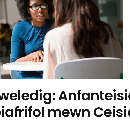
eledig: Anfanteis
eiafrifol mewn Cei