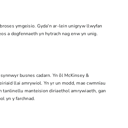
broses ymgeisio. Gyda'n ar-lein unigryw
llwyfan
deos a dogfennaeth yn hytrach nag enw yn unig.
 synnwyr busnes cadarn. Yn ôl
McKinsey &
eiriaid llai amrywiol. Yn yr un modd, mae cwmnïau
 tanlinellu manteision diriaethol amrywiaeth, gan
l yn y farchnad.