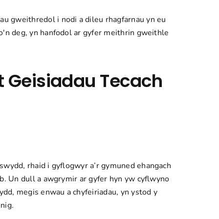
u gweithredol i nodi a dileu rhagfarnau yn eu
o'n deg, yn hanfodol ar gyfer meithrin gweithle
t Geisiadau Tecach
 swydd, rhaid i gyflogwyr a’r gymuned ehangach
eb. Un dull a awgrymir ar gyfer hyn yw cyflwyno
sydd, megis enwau a chyfeiriadau, yn ystod y
nig.