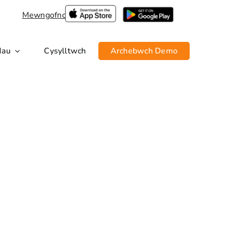
Mewngofnodi
dau
Cysylltwch
Archebwch Demo
Blaenorol
Nesaf