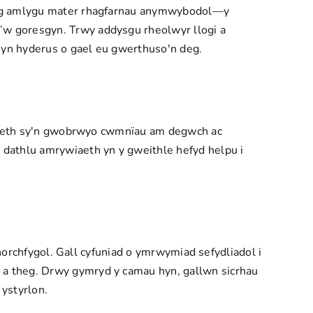
unig amlygu mater rhagfarnau anymwybodol—y
’w goresgyn. Trwy addysgu rheolwyr llogi a
 yn hyderus o gael eu gwerthuso'n deg.
wriaeth sy'n gwobrwyo cwmnïau am degwch ac
athlu amrywiaeth yn y gweithle hefyd helpu i
anorchfygol. Gall cyfuniad o ymrwymiad sefydliadol i
 a theg. Drwy gymryd y camau hyn, gallwn sicrhau
ystyrlon.