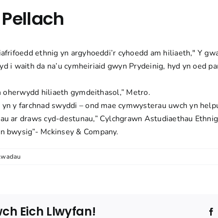
 Pellach
afrifoedd ethnig yn argyhoeddi’r cyhoedd am hiliaeth,
" Y gw
 hyd i waith da na’u cymheiriaid gwyn Prydeinig, hyd yn oed p
h oherwydd hiliaeth gymdeithasol,”
Metro.
u yn y farchnad swyddi – ond mae cymwysterau uwch yn helpu
au ar draws cyd-destunau,”
Cylchgrawn Astudiaethau Ethnig
yn bwysig”
- Mckinsey & Company.
lwadau
ch Eich Llwyfan!