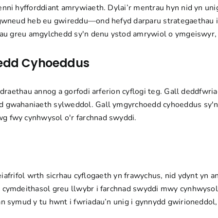
enni hyfforddiant amrywiaeth. Dylai’r mentrau hyn nid yn 
 gwneud heb eu gwireddu—ond hefyd darparu strategaethau i
dau greu amgylchedd sy'n denu ystod amrywiol o ymgeiswyr,
oedd Cyhoeddus
odraethau annog a gorfodi arferion cyflogi teg. Gall deddf
 gwahaniaeth sylweddol. Gall ymgyrchoedd cyhoeddus sy'n d
g fwy cynhwysol o'r farchnad swyddi.
eiafrifol wrth sicrhau cyflogaeth yn frawychus, nid ydynt yn 
 cymdeithasol greu llwybr i farchnad swyddi mwy cynhwysol
 symud y tu hwnt i fwriadau’n unig i gynnydd gwirioneddol, 