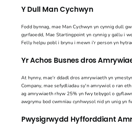
Y Dull Man Cychwyn
Fodd bynnag, mae Man Cychwyn yn cynnig dull gwah
gyrfaoedd
, Mae Startingpoint yn cynnig y gallu i 
Felly helpu pobl i brynu i mewn i'r person yn hyt
Yr Achos Busnes dros Amrywia
At hynny, mae'r ddadl dros amrywiaeth yn ymesty
Company
, mae sefydliadau sy'n amrywiol o ran et
ag amrywiaeth rhyw 25% yn fwy tebygol o gyflawni 
awgrymu bod cwmnïau cynhwysol nid yn unig yn fwy
Pwysigrwydd Hyfforddiant Am