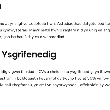
u
nnu at yr anghydraddoldeb hwn.
Astudiaethau
datgelu bod lle
'u cymwysterau. Mae'r math hwn o ragfarn nid yn unig yn an
er, gan barhau â chylch o waharddiad.
 Ysgrifenedig
ig y gwerthusiad o CVs a cheisiadau ysgrifenedig, yn llawn
stron i'r boblogaeth fwyafrifol gyflwyno hyd at 50% yn fwy
e gall rhagfarnau, yn aml yn anymwybodol, effeithio'n sylwe