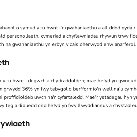
anol o symud y tu hwnt i’r gwahaniaethu a all ddod gyda’r 
weld personoliaeth, cymeriad a chyflawniadau rhywun trwy fi
rach na gwahaniaethu yn erbyn y cais oherwydd enw anarferol.
eth
n y tu hwnt i degwch a chydraddoldeb; mae hefyd yn gwneud
hnigrwydd 36% yn fwy tebygol o berfformio'n well na'u cymh
proffidioldeb uwch na'r cyfartaledd. Mae'r ystadegau hyn yn
 teg a diduedd ond hefyd yn fwy llwyddiannus a chystadleuo
rywiaeth