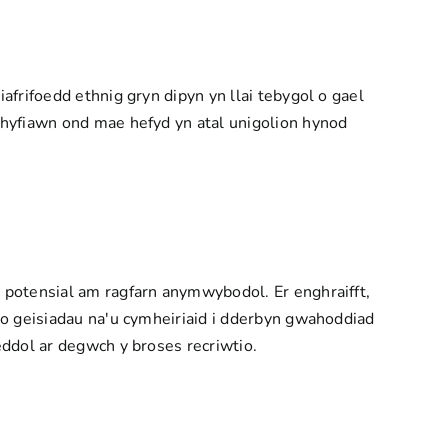
iafrifoedd ethnig gryn dipyn yn llai tebygol o gael
ghyfiawn ond mae hefyd yn atal unigolion hynod
 potensial am ragfarn anymwybodol. Er enghraifft,
 o geisiadau na'u cymheiriaid i dderbyn gwahoddiad
ddol ar degwch y broses recriwtio.