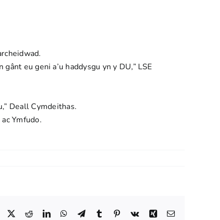
archeidwad.
an gânt eu geni a’u haddysgu yn y DU,”
LSE
,”
Deall Cymdeithas.
 ac Ymfudo.
Facebook
Trydar
Reddit
LinkedIn
WhatsApp
Telegram
Tumblr
Pinterest
Vk
Xing
Ebost