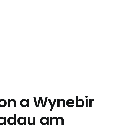
ion a Wynebir
siadau am