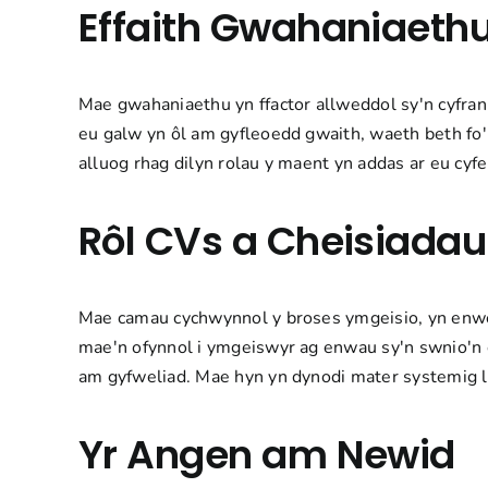
Effaith Gwahaniaeth
Mae gwahaniaethu yn ffactor allweddol sy'n cyfra
eu galw yn ôl am gyfleoedd gwaith, waeth beth fo
alluog rhag dilyn rolau y maent yn addas ar eu cyf
Rôl CVs a Cheisiadau
Mae camau cychwynnol y broses ymgeisio, yn enwed
mae'n ofynnol i ymgeiswyr ag enwau sy'n swnio'n e
am gyfweliad. Mae hyn yn dynodi mater systemig ll
Yr Angen am Newid