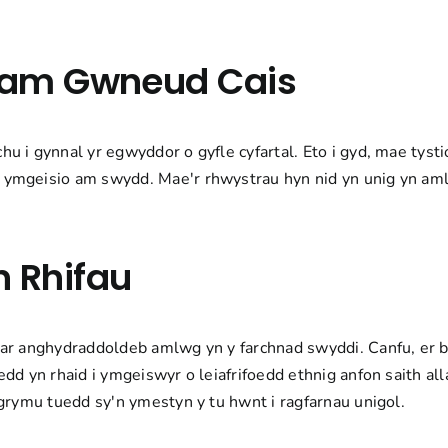
Cam Gwneud Cais
 i gynnal yr egwyddor o gyfle cyfartal. Eto i gyd, mae tyst
 ymgeisio am swydd. Mae'r rhwystrau hyn nid yn unig yn am
.
 Rhifau
 ar anghydraddoldeb amlwg yn y farchnad swyddi. Canfu, er b
edd yn rhaid i ymgeiswyr o leiafrifoedd ethnig anfon saith 
grymu tuedd sy'n ymestyn y tu hwnt i ragfarnau unigol.