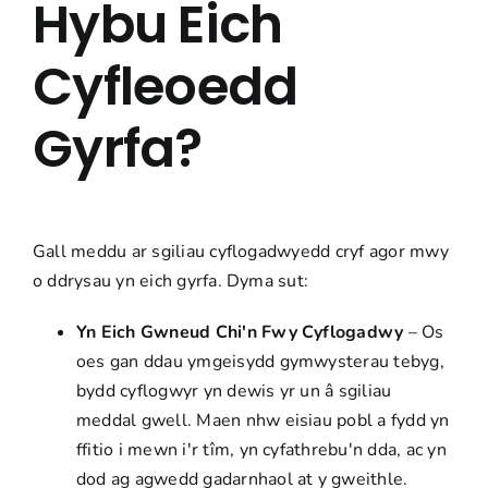
Hybu Eich
Cyfleoedd
Gyrfa?
Gall meddu ar sgiliau cyflogadwyedd cryf
agor mwy
o ddrysau
yn eich gyrfa. Dyma sut:
Yn Eich Gwneud Chi'n Fwy Cyflogadwy
– Os
oes gan ddau ymgeisydd gymwysterau tebyg,
bydd cyflogwyr yn dewis yr un â sgiliau
meddal gwell. Maen nhw eisiau pobl a fydd yn
ffitio i mewn i'r tîm, yn cyfathrebu'n dda, ac yn
dod ag agwedd gadarnhaol at y gweithle.