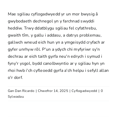
Mae sgiliau cyflogadwyedd yr un mor bwysig â
gwybodaeth dechnegol yn y farchnad swyddi
heddiw. Trwy ddatblygu sgiliau fel cyfathrebu,
gwaith tîm, y gallu i addasu, a datrys problemau,
gallwch wneud eich hun yn a
ymgeisydd cryfach ar
gyfer unrhyw rôl. P'un a ydych chi
myfyriwr sy'n
dechrau ar eich taith gyrfa
neu'n edrych i symud i
fyny'r ysgol, bydd canolbwyntio ar y sgiliau hyn yn
rhoi hwb i'ch cyfleoedd gyrfa
a'ch helpu i sefyll allan
o'r dorf.
Gan
Dan Ricardo
|
Chwefror 14, 2025
|
Cyflogadwyedd
|
0
Sylwadau