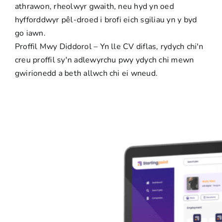
athrawon, rheolwyr gwaith, neu hyd yn oed
hyfforddwyr pêl-droed i brofi eich sgiliau yn y byd
go iawn.
Proffil Mwy Diddorol – Yn lle CV diflas, rydych chi'n
creu proffil sy'n adlewyrchu pwy ydych chi mewn
gwirionedd
a beth allwch chi ei wneud.