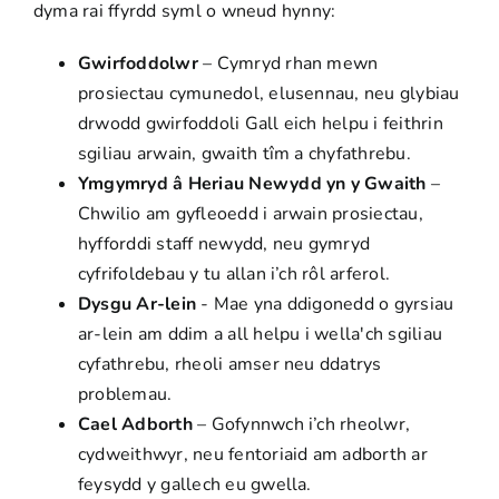
dyma rai ffyrdd syml o wneud hynny:
Gwirfoddolwr
– Cymryd rhan mewn
prosiectau cymunedol, elusennau, neu glybiau
drwodd
gwirfoddoli
Gall eich helpu i feithrin
sgiliau arwain, gwaith tîm a chyfathrebu.
Ymgymryd â Heriau Newydd yn y Gwaith
–
Chwilio am gyfleoedd i arwain prosiectau,
hyfforddi staff newydd, neu gymryd
cyfrifoldebau y tu allan i’ch rôl arferol.
Dysgu Ar-lein
- Mae yna ddigonedd o gyrsiau
ar-lein am ddim a all helpu i wella'ch sgiliau
cyfathrebu, rheoli amser neu ddatrys
problemau.
Cael Adborth
– Gofynnwch i’ch rheolwr,
cydweithwyr, neu fentoriaid am adborth ar
feysydd y gallech eu gwella.