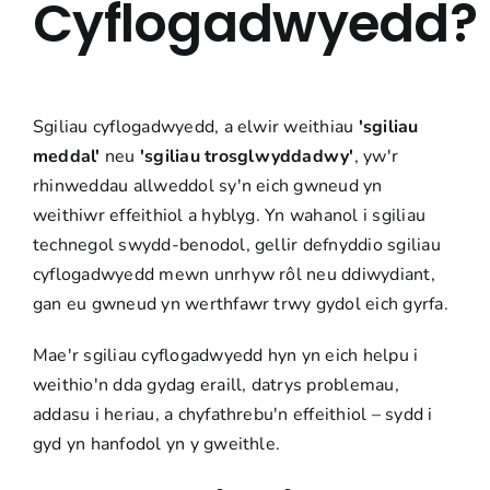
Cyflogadwyedd?
Sgiliau cyflogadwyedd, a elwir weithiau
'
sgiliau
meddal
'
neu
'sgiliau trosglwyddadwy'
, yw'r
rhinweddau allweddol sy'n eich gwneud yn
weithiwr effeithiol a hyblyg. Yn wahanol i sgiliau
technegol swydd-benodol, gellir defnyddio sgiliau
cyflogadwyedd mewn
unrhyw
rôl neu ddiwydiant,
gan eu gwneud yn werthfawr trwy gydol eich gyrfa.
Mae'r sgiliau cyflogadwyedd hyn yn eich helpu i
weithio'n dda gydag eraill, datrys problemau,
addasu i heriau, a chyfathrebu'n effeithiol – sydd i
gyd yn hanfodol yn y gweithle.