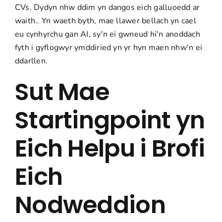
CVs. Dydyn nhw ddim yn dangos eich galluoedd ar
waith.
. Yn waeth byth, mae llawer bellach yn cael
eu cynhyrchu gan AI, sy'n ei gwneud hi'n anoddach
fyth i gyflogwyr ymddiried yn yr hyn maen nhw'n ei
ddarllen.
Sut Mae
Startingpoint yn
Eich Helpu i Brofi
Eich
Nodweddion