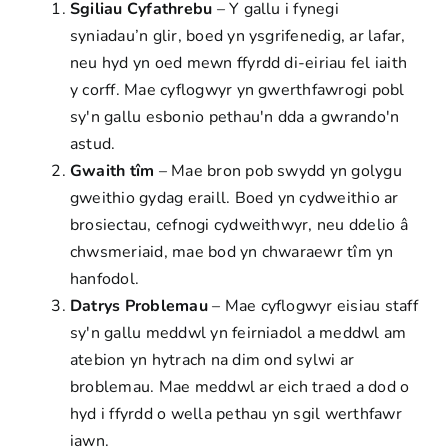
Sgiliau Cyfathrebu
– Y gallu i fynegi
syniadau’n glir, boed yn ysgrifenedig, ar lafar,
neu hyd yn oed mewn ffyrdd di-eiriau fel iaith
y corff. Mae cyflogwyr yn gwerthfawrogi pobl
sy'n gallu esbonio pethau'n dda a gwrando'n
astud.
Gwaith tîm
– Mae bron pob swydd yn golygu
gweithio gydag eraill. Boed yn cydweithio ar
brosiectau, cefnogi cydweithwyr, neu ddelio â
chwsmeriaid, mae bod yn chwaraewr tîm yn
hanfodol.
Datrys Problemau
– Mae cyflogwyr eisiau staff
sy'n gallu meddwl yn feirniadol a meddwl am
atebion yn hytrach na dim ond sylwi ar
broblemau. Mae meddwl ar eich traed a dod o
hyd i ffyrdd o wella pethau yn sgil werthfawr
iawn.