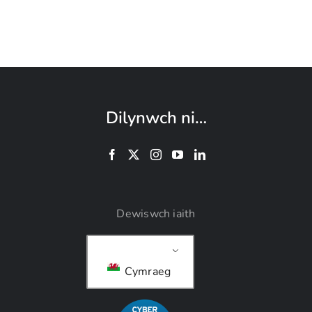
Dilynwch ni…
Dewiswch iaith
Cymraeg