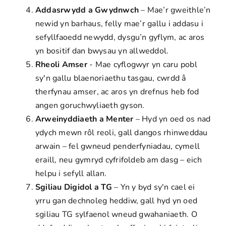
Addasrwydd a Gwydnwch
– Mae’r gweithle’n
newid yn barhaus, felly mae’r gallu i addasu i
sefyllfaoedd newydd, dysgu’n gyflym, ac aros
yn bositif dan bwysau yn allweddol.
Rheoli Amser
- Mae cyflogwyr yn caru pobl
sy'n gallu blaenoriaethu tasgau, cwrdd â
therfynau amser, ac aros yn drefnus heb fod
angen goruchwyliaeth gyson.
Arweinyddiaeth a Menter
– Hyd yn oed os nad
ydych mewn rôl reoli, gall dangos rhinweddau
arwain – fel gwneud penderfyniadau, cymell
eraill, neu gymryd cyfrifoldeb am dasg – eich
helpu i sefyll allan.
Sgiliau Digidol a TG
– Yn y byd sy'n cael ei
yrru gan dechnoleg heddiw, gall hyd yn oed
sgiliau TG sylfaenol wneud gwahaniaeth. O