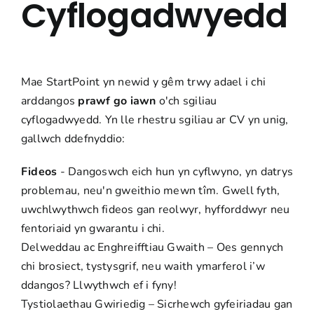
Cyflogadwyedd
Mae StartPoint yn newid y gêm trwy adael i chi
arddangos
prawf go iawn
o'ch sgiliau
cyflogadwyedd. Yn lle rhestru sgiliau ar CV yn unig,
gallwch ddefnyddio:
Fideos
- Dangoswch eich hun yn cyflwyno, yn datrys
problemau, neu'n gweithio mewn tîm. Gwell fyth,
uwchlwythwch fideos gan reolwyr, hyfforddwyr neu
fentoriaid
yn gwarantu i chi.
Delweddau ac Enghreifftiau Gwaith – Oes gennych
chi brosiect, tystysgrif, neu waith ymarferol i’w
ddangos? Llwythwch ef i fyny!
Tystiolaethau Gwiriedig – Sicrhewch gyfeiriadau gan