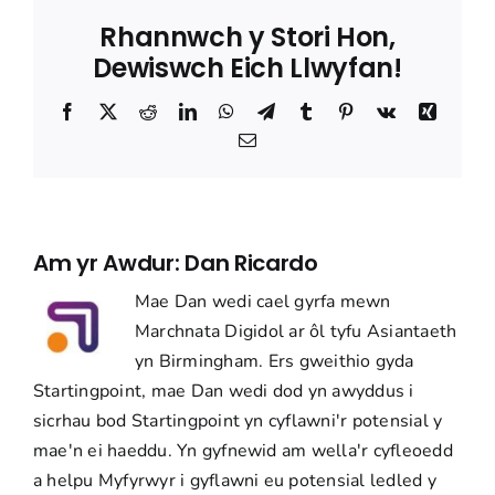
Rhannwch y Stori Hon,
Dewiswch Eich Llwyfan!
Facebook
Trydar
Reddit
LinkedIn
WhatsApp
Telegram
Tumblr
Pinterest
Vk
Xing
Ebost
Am yr Awdur:
Dan Ricardo
Mae Dan wedi cael gyrfa mewn
Marchnata Digidol ar ôl tyfu Asiantaeth
yn Birmingham. Ers gweithio gyda
Startingpoint, mae Dan wedi dod yn awyddus i
sicrhau bod Startingpoint yn cyflawni'r potensial y
mae'n ei haeddu. Yn gyfnewid am wella'r cyfleoedd
a helpu Myfyrwyr i gyflawni eu potensial ledled y