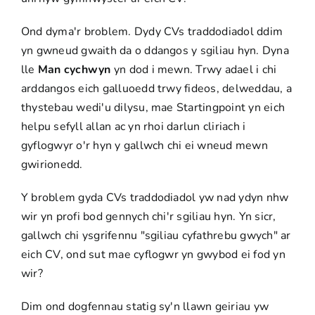
Ond dyma'r broblem. Dydy CVs traddodiadol ddim
yn gwneud gwaith da o ddangos y sgiliau hyn. Dyna
lle
Man cychwyn
yn dod i mewn. Trwy adael i chi
arddangos eich galluoedd trwy fideos, delweddau, a
thystebau wedi'u dilysu, mae Startingpoint yn eich
helpu
sefyll allan ac yn rhoi darlun cliriach i
gyflogwyr o'r hyn y gallwch chi ei wneud mewn
gwirionedd.
Y broblem gyda CVs traddodiadol yw nad ydyn nhw
wir yn profi bod gennych chi'r sgiliau hyn. Yn sicr,
gallwch chi ysgrifennu "sgiliau cyfathrebu gwych" ar
eich CV, ond sut mae cyflogwr yn gwybod ei fod yn
wir?
Dim ond dogfennau statig sy'n llawn geiriau yw