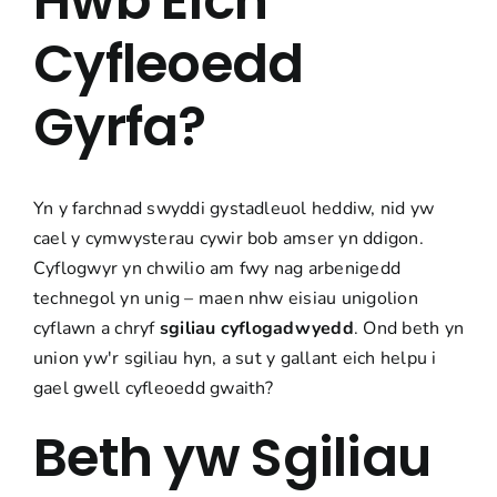
Hwb Eich
Cyfleoedd
Gyrfa?
Yn y farchnad swyddi gystadleuol heddiw, nid yw
cael y cymwysterau cywir bob amser yn ddigon.
Cyflogwyr
yn chwilio am fwy nag arbenigedd
technegol yn unig – maen nhw eisiau unigolion
cyflawn a chryf
sgiliau cyflogadwyedd
. Ond beth yn
union yw'r sgiliau hyn, a sut y gallant eich helpu i
gael gwell cyfleoedd gwaith?
Beth yw Sgiliau