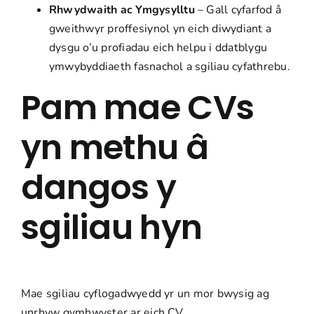
Rhwydwaith ac Ymgysylltu
– Gall cyfarfod â
gweithwyr proffesiynol yn eich diwydiant a
dysgu o’u profiadau eich helpu i ddatblygu
ymwybyddiaeth fasnachol a sgiliau cyfathrebu.
Pam mae CVs
yn methu â
dangos y
sgiliau hyn
Mae sgiliau cyflogadwyedd yr un mor bwysig ag
unrhyw gymhwyster ar eich CV.