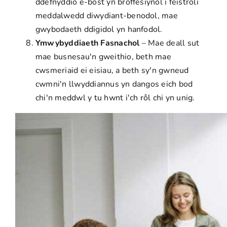
ddefnyddio e-bost yn broffesiynol i feistroli
meddalwedd diwydiant-benodol, mae
gwybodaeth ddigidol yn hanfodol.
Ymwybyddiaeth Fasnachol
– Mae deall sut
mae busnesau'n gweithio, beth mae
cwsmeriaid ei eisiau, a beth sy'n gwneud
cwmni'n llwyddiannus yn dangos eich bod
chi'n meddwl y tu hwnt i'ch rôl chi yn unig.