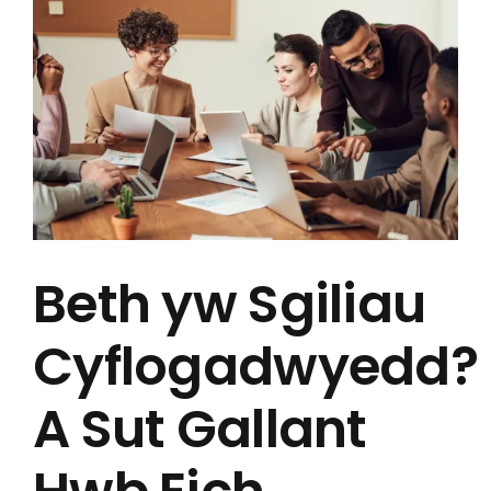
Mwy
Archebwch Demo
Beth yw Sgiliau
Cyflogadwyedd?
A Sut Gallant