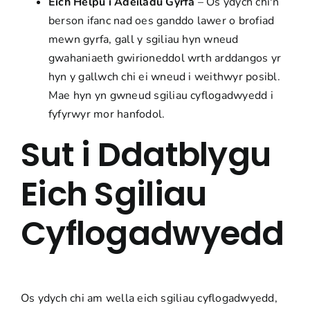
Eich Helpu i Adeiladu Gyrfa
– Os ydych chi'n
berson ifanc nad oes ganddo lawer o brofiad
mewn gyrfa, gall y sgiliau hyn wneud
gwahaniaeth gwirioneddol wrth arddangos yr
hyn y gallwch chi ei wneud i weithwyr posibl.
Mae hyn yn gwneud sgiliau cyflogadwyedd i
fyfyrwyr mor hanfodol.
Sut i Ddatblygu
Eich Sgiliau
Cyflogadwyedd
Os ydych chi am wella eich sgiliau cyflogadwyedd,