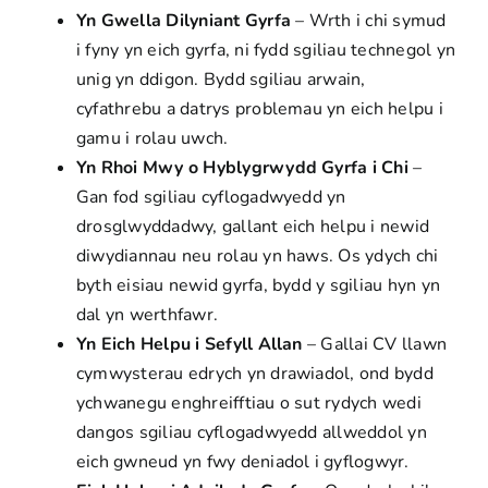
Yn Gwella Dilyniant Gyrfa
– Wrth i chi symud
i fyny yn eich gyrfa, ni fydd sgiliau technegol yn
unig yn ddigon. Bydd sgiliau arwain,
cyfathrebu a datrys problemau yn eich helpu i
gamu i rolau uwch.
Yn Rhoi Mwy o Hyblygrwydd Gyrfa i Chi
–
Gan fod sgiliau cyflogadwyedd yn
drosglwyddadwy, gallant eich helpu i newid
diwydiannau neu rolau yn haws. Os ydych chi
byth eisiau newid gyrfa, bydd y sgiliau hyn yn
dal yn werthfawr.
Yn Eich Helpu i Sefyll Allan
– Gallai CV llawn
cymwysterau edrych yn drawiadol, ond bydd
ychwanegu enghreifftiau o sut rydych wedi
dangos sgiliau cyflogadwyedd allweddol yn
eich gwneud yn fwy deniadol i gyflogwyr.